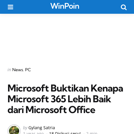
WinPoin
Menu
Searc
Categories
Posted
in
News
PC
in
Microsoft Buktikan Kenapa
Microsoft 365 Lebih Baik
dari Microsoft Office
Posted
by
Gylang Satria
1 year ago
18 Diskusi seru!
2 min
by