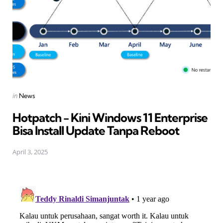
Posted
in
News
in
Hotpatch - Kini Windows 11 Enterprise
Bisa Install Update Tanpa Reboot
April 3, 2025