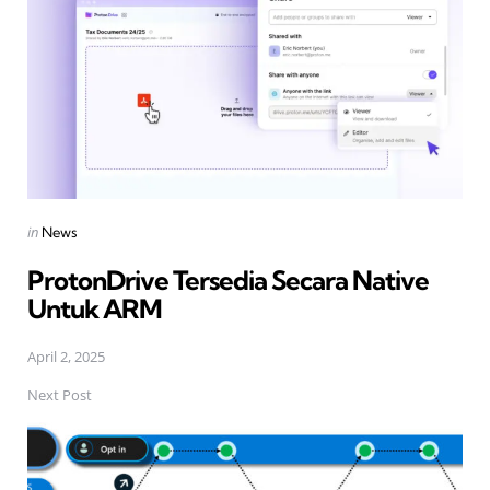
Posted
in
News
in
ProtonDrive Tersedia Secara Native
Untuk ARM
April 2, 2025
Next Post