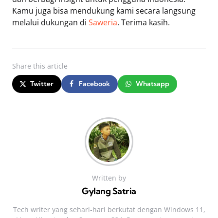
Kamu juga bisa mendukung kami secara langsung
melalui dukungan di
Saweria
. Terima kasih.
Share
this article
Twitter
Facebook
Whatsapp
Written by
Gylang Satria
Tech writer yang sehari‑hari berkutat dengan Windows 11,