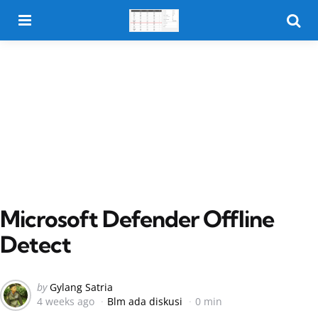
Menu
Searc
Microsoft Defender Offline
Detect
Posted
by
Gylang Satria
4 weeks ago
Blm ada diskusi
0 min
by