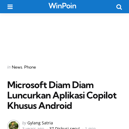
WinPoin
Menu
Searc
Categories
Posted
in
News
Phone
in
Microsoft Diam Diam
Luncurkan Aplikasi Copilot
Khusus Android
Posted
by
Gylang Satria
3 years ago
37 Diskusi seru!
1 min
by