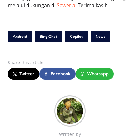
melalui dukungan di
Saweria
. Terima kasih.
Android
Bing Chat
Copilot
News
Share
this article
Twitter
Facebook
Whatsapp
Written by