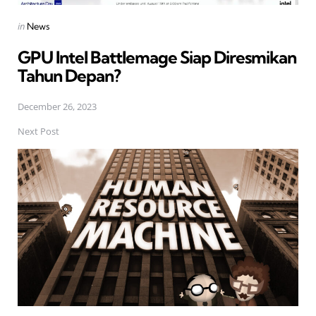
Posted
in
News
in
GPU Intel Battlemage Siap Diresmikan
Tahun Depan?
December 26, 2023
Next Post