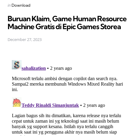
Posted
in
Download
in
Buruan Klaim, Game Human Resource
Machine Gratis di Epic Games Storea
December 27, 2023