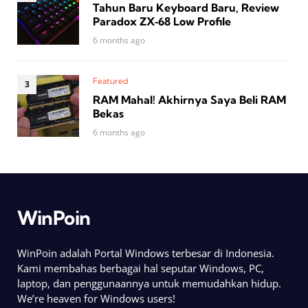
Tahun Baru Keyboard Baru, Review
Paradox ZX‑68 Low Profile
6 months ago
Featured
RAM Mahal! Akhirnya Saya Beli RAM
Bekas
6 months ago
WinPoin
WinPoin adalah Portal Windows terbesar di Indonesia.
Kami membahas berbagai hal seputar Windows, PC,
laptop, dan penggunaannya untuk memudahkan hidup.
We’re heaven for Windows users!