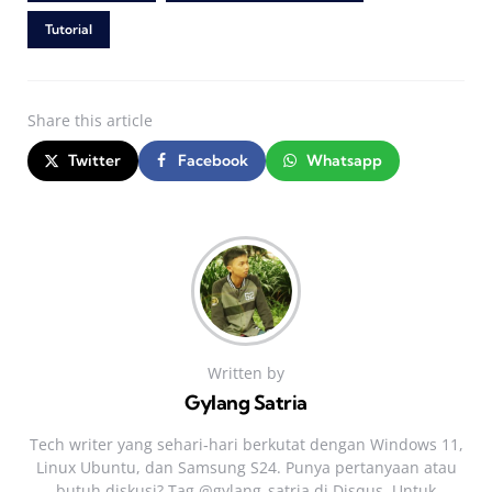
Tutorial
Share
this article
Twitter
Facebook
Whatsapp
Written by
Gylang Satria
Tech writer yang sehari‑hari berkutat dengan Windows 11,
Linux Ubuntu, dan Samsung S24. Punya pertanyaan atau
butuh diskusi? Tag @gylang_satria di Disqus. Untuk