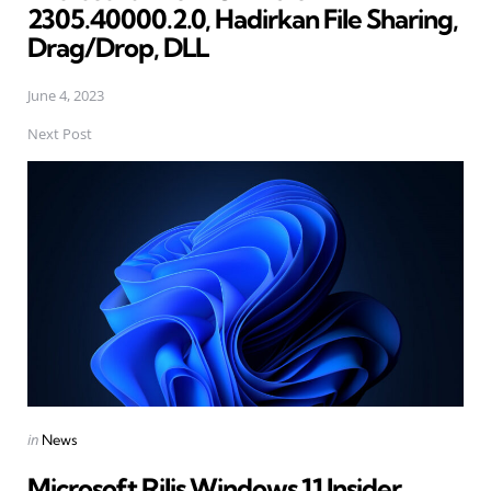
2305.40000.2.0, Hadirkan File Sharing,
Drag/Drop, DLL
June 4, 2023
Next Post
Posted
in
News
in
Microsoft Rilis Windows 11 Insider