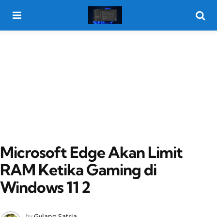
Menu
Searc
Microsoft Edge Akan Limit
RAM Ketika Gaming di
Windows 11 2
Posted
by
Gylang Satria