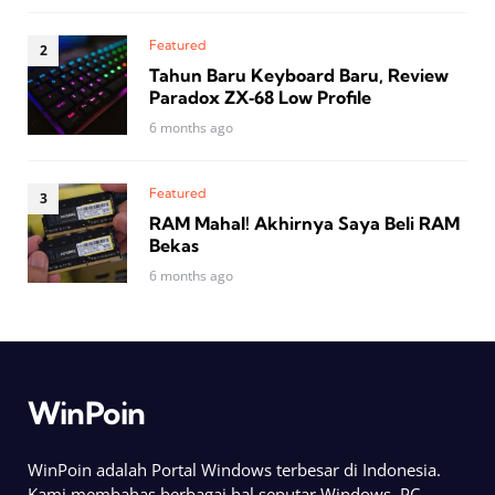
Featured
Tahun Baru Keyboard Baru, Review
Paradox ZX‑68 Low Profile
6 months ago
Featured
RAM Mahal! Akhirnya Saya Beli RAM
Bekas
6 months ago
WinPoin
WinPoin adalah Portal Windows terbesar di Indonesia.
Kami membahas berbagai hal seputar Windows, PC,