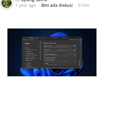
1 year ago
Blm ada diskusi
0 min
by