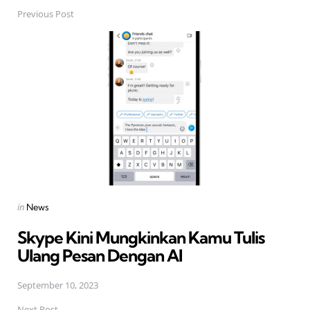
Previous Post
Post
navigation
Posted
in
News
in
Skype Kini Mungkinkan Kamu Tulis
Ulang Pesan Dengan AI
September 10, 2023
Next Post