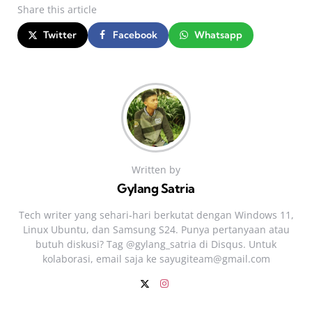
Share
this article
Twitter
Facebook
Whatsapp
Written by
Gylang Satria
Tech writer yang sehari‑hari berkutat dengan Windows 11,
Linux Ubuntu, dan Samsung S24. Punya pertanyaan atau
butuh diskusi? Tag @gylang_satria di Disqus. Untuk
kolaborasi, email saja ke
sayugiteam@gmail.com