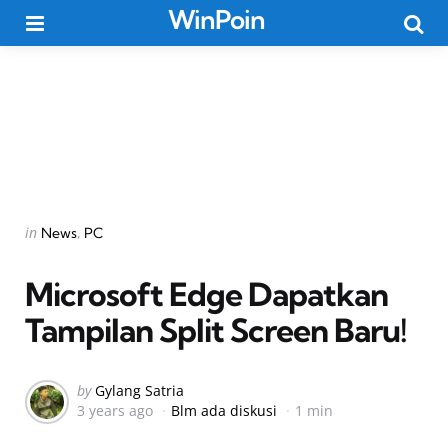
WinPoin
Menu
Searc
Categories
Posted
in
News
PC
in
Microsoft Edge Dapatkan
Tampilan Split Screen Baru!
Posted
by
Gylang Satria
3 years ago
Blm ada diskusi
1 min
by