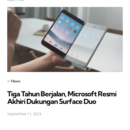
Posted
in
News
in
Tiga Tahun Berjalan, Microsoft Resmi
Akhiri Dukungan Surface Duo
September 11, 2023