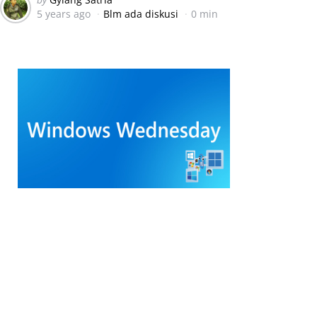
5 years ago
Blm ada diskusi
0 min
by