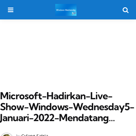
Menu
Searc
Microsoft-Hadirkan-Live-
Show-Windows-Wednesday5-
Januari-2022-Mendatang…
Posted
by
Gylang Satria