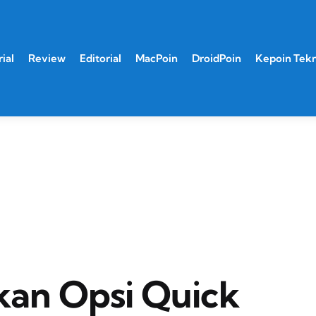
ial
Review
Editorial
MacPoin
DroidPoin
Kepoin Tek
kan Opsi Quick