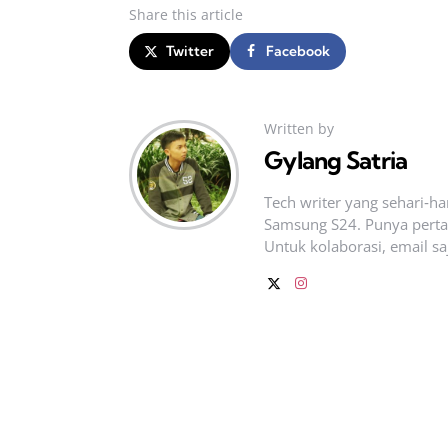
Share
this article
Twitter
Facebook
Written by
Gylang Satria
Tech writer yang sehari‑h
Samsung S24. Punya pertan
Untuk kolaborasi, email sa