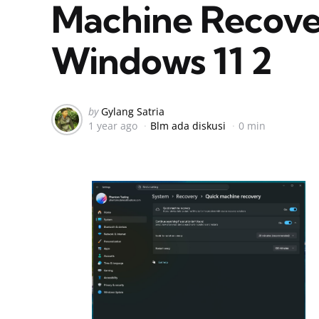
Machine Recover
Windows 11 2
Posted
by
Gylang Satria
1 year ago
Blm ada diskusi
0 min
by