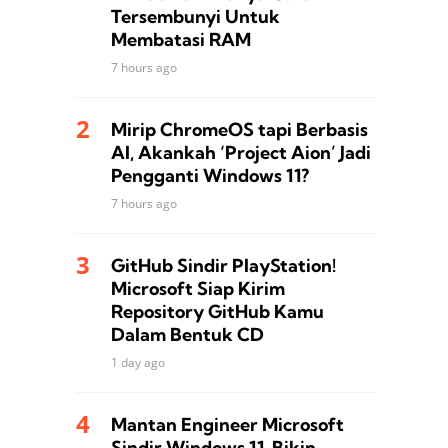
Tersembunyi Untuk
Membatasi RAM
7 hours ago
Mirip ChromeOS tapi Berbasis
AI, Akankah ‘Project Aion’ Jadi
Pengganti Windows 11?
7 hours ago
GitHub Sindir PlayStation!
Microsoft Siap Kirim
Repository GitHub Kamu
Dalam Bentuk CD
1 day ago
Mantan Engineer Microsoft
Sindir Windows 11, Bikin