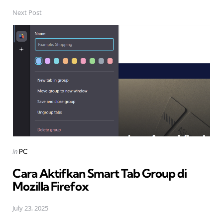
Next Post
Posted
in
PC
in
Cara Aktifkan Smart Tab Group di
Mozilla Firefox
July 23, 2025