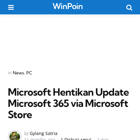
WinPoin
Menu
Searc
Categories
Posted
in
News
PC
in
Microsoft Hentikan Update
Microsoft 365 via Microsoft
Store
Posted
by
Gylang Satria
11 months ago
1 Diskusi seru!
2 min
by