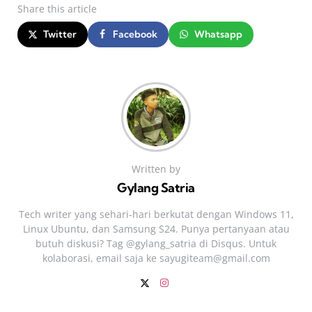
Share
this article
Twitter
Facebook
Whatsapp
Written by
Gylang Satria
Tech writer yang sehari‑hari berkutat dengan Windows 11,
Linux Ubuntu, dan Samsung S24. Punya pertanyaan atau
butuh diskusi? Tag @gylang_satria di Disqus. Untuk
kolaborasi, email saja ke
sayugiteam@gmail.com