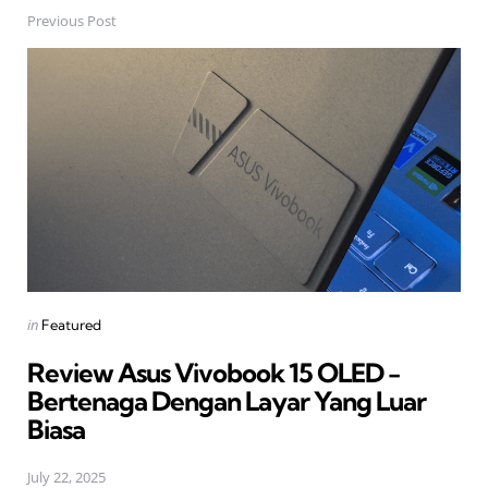
Previous Post
Post
navigation
Posted
in
Featured
in
Review Asus Vivobook 15 OLED -
Bertenaga Dengan Layar Yang Luar
Biasa
July 22, 2025