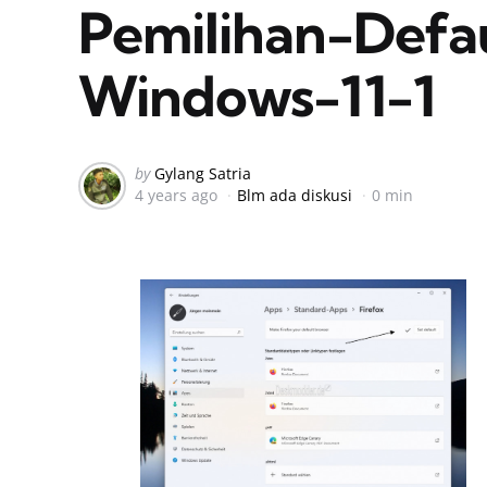
Pemilihan-Defa
Windows-11-1
Posted
by
Gylang Satria
4 years ago
Blm ada diskusi
0 min
by