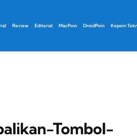
ial
Review
Editorial
MacPoin
DroidPoin
Kepoin Tek
alikan-Tombol-