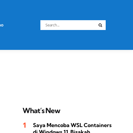
Search
no
Search
for:
What’s New
Saya Mencoba WSL Containers
di Windows 11, Bisakah