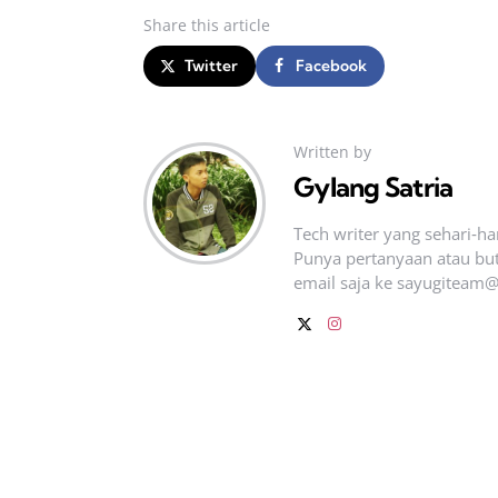
Share
this article
Twitter
Facebook
Written by
Gylang Satria
Tech writer yang sehari‑h
Punya pertanyaan atau but
email saja ke
sayugiteam@