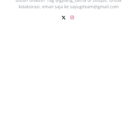
butuh diskusi? Tag @gylang_satria di Disqus. Untuk
kolaborasi, email saja ke
sayugiteam@gmail.com