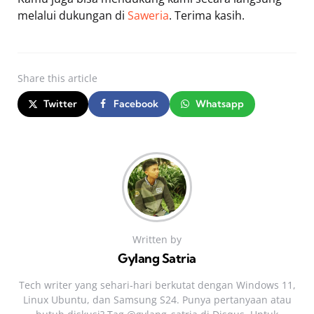
melalui dukungan di
Saweria
. Terima kasih.
Share
this article
Twitter
Facebook
Whatsapp
Written by
Gylang Satria
Tech writer yang sehari‑hari berkutat dengan Windows 11,
Linux Ubuntu, dan Samsung S24. Punya pertanyaan atau