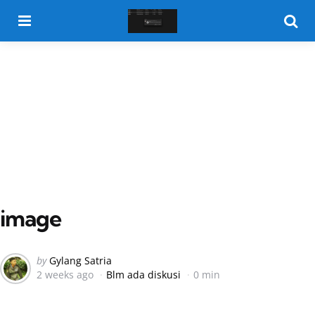
Menu
Searc
image
Posted
by
Gylang Satria
2 weeks ago
Blm ada diskusi
0 min
by