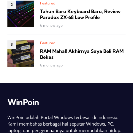
Featured
Tahun Baru Keyboard Baru, Review
Paradox ZX‑68 Low Profile
6 months ago
Featured
RAM Mahal! Akhirnya Saya Beli RAM
Bekas
6 months ago
WinPoin
WinPoin adalah Portal Windows terbesar di Indonesia.
Kami membahas berbagai hal seputar Windows, PC,
laptop, dan penggunaannya untuk memudahkan hidup.