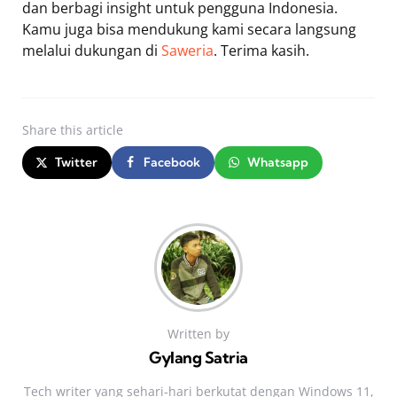
dan berbagi insight untuk pengguna Indonesia.
Kamu juga bisa mendukung kami secara langsung
melalui dukungan di
Saweria
. Terima kasih.
Share
this article
Twitter
Facebook
Whatsapp
Written by
Gylang Satria
Tech writer yang sehari‑hari berkutat dengan Windows 11,