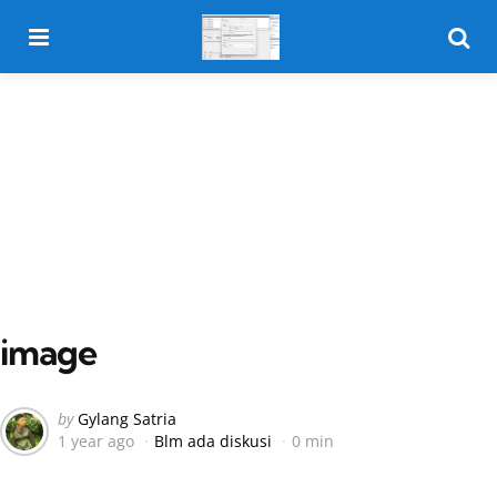
Menu
Searc
image
Posted
by
Gylang Satria
1 year ago
Blm ada diskusi
0 min
by