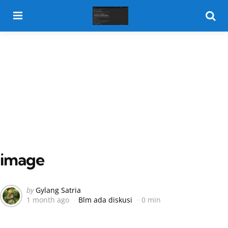
Menu
Searc
image
Posted
by
Gylang Satria
1 month ago
Blm ada diskusi
0 min
by