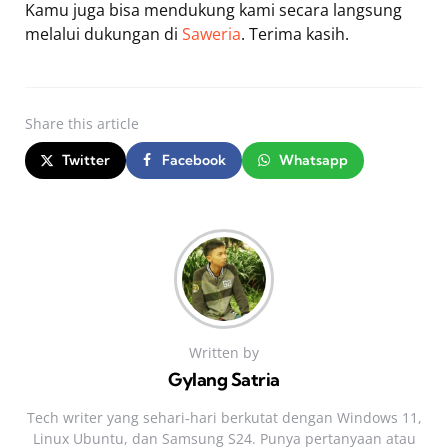
Kamu juga bisa mendukung kami secara langsung
melalui dukungan di
Saweria
. Terima kasih.
Share
this article
Twitter
Facebook
Whatsapp
Written by
Gylang Satria
Tech writer yang sehari‑hari berkutat dengan Windows 11,
Linux Ubuntu, dan Samsung S24. Punya pertanyaan atau