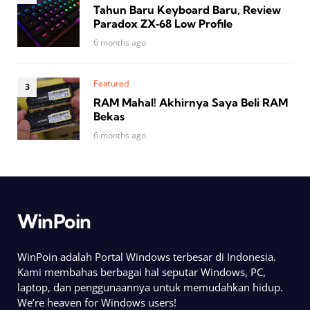
Tahun Baru Keyboard Baru, Review
Paradox ZX‑68 Low Profile
6 months ago
Featured
RAM Mahal! Akhirnya Saya Beli RAM
Bekas
6 months ago
WinPoin
WinPoin adalah Portal Windows terbesar di Indonesia.
Kami membahas berbagai hal seputar Windows, PC,
laptop, dan penggunaannya untuk memudahkan hidup.
We’re heaven for Windows users!