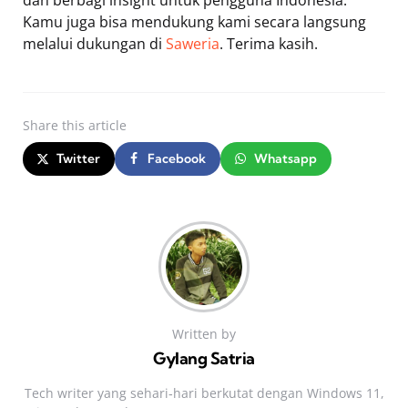
Kamu juga bisa mendukung kami secara langsung
melalui dukungan di
Saweria
. Terima kasih.
Share
this article
Twitter
Facebook
Whatsapp
Written by
Gylang Satria
Tech writer yang sehari‑hari berkutat dengan Windows 11,