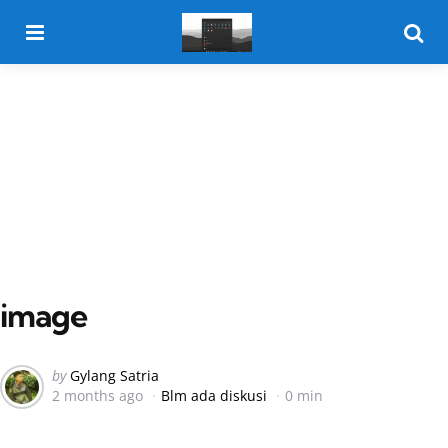
Menu
Searc
image
Posted
by
Gylang Satria
2 months ago
Blm ada diskusi
0 min
by