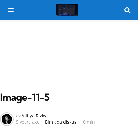
Menu
Searc
Image-11-5
Posted
by
Aditya Rizky
5 years ago
Blm ada diskusi
0 min
by