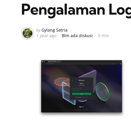
Pengalaman Log
Posted
by
Gylang Satria
1 year ago
Blm ada diskusi
0 min
by