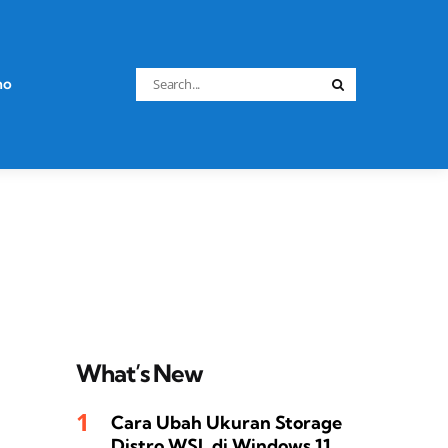
Search
no
Search
for:
What’s New
Cara Ubah Ukuran Storage
Distro WSL di Windows 11