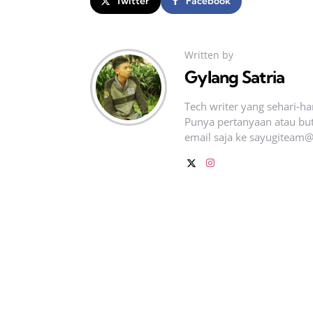
Twitter
Facebook
Written by
Gylang Satria
Tech writer yang sehari‑h
Punya pertanyaan atau but
email saja ke
sayugiteam@