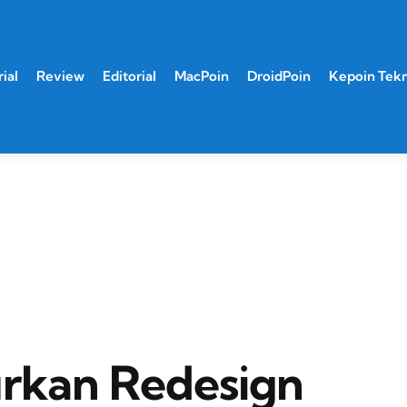
ial
Review
Editorial
MacPoin
DroidPoin
Kepoin Tek
urkan Redesign