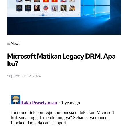
Posted
in
News
in
Microsoft Matikan Legacy DRM, Apa
Itu?
September 12, 2024