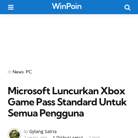
WinPoin
Menu
Searc
Categories
Posted
in
News
PC
in
Microsoft Luncurkan Xbox
Game Pass Standard Untuk
Semua Pengguna
Posted
by
Gylang Satria
2 years ago
1 Diskusi seru!
2 min
by