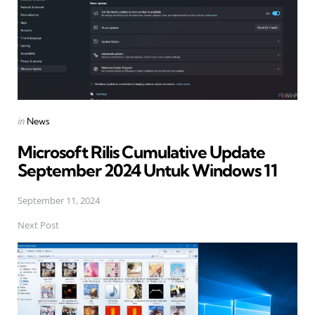
Posted
in
News
in
Microsoft Rilis Cumulative Update
September 2024 Untuk Windows 11
September 11, 2024
Next Post