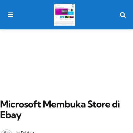
Menu
Searc
Microsoft Membuka Store di
Ebay
Posted
by
Febian