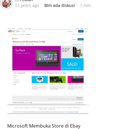
13 years ago
Blm ada diskusi
1 min
by
Microsoft Membuka Store di Ebay