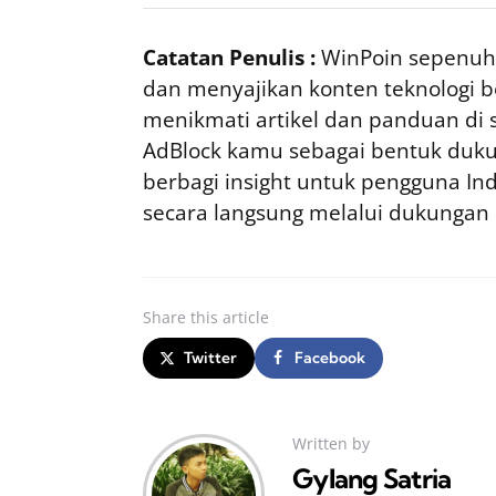
Catatan Penulis :
WinPoin sepenuhn
dan menyajikan konten teknologi be
menikmati artikel dan panduan di si
AdBlock kamu sebagai bentuk duku
berbagi insight untuk pengguna I
secara langsung melalui dukungan
Share
this article
Twitter
Facebook
Written by
Gylang Satria