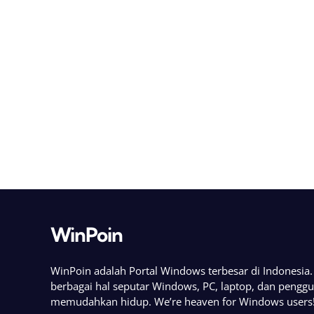
WinPoin
WinPoin adalah Portal Windows terbesar di Indonesi
berbagai hal seputar Windows, PC, laptop, dan pengg
memudahkan hidup. We’re heaven for Windows users