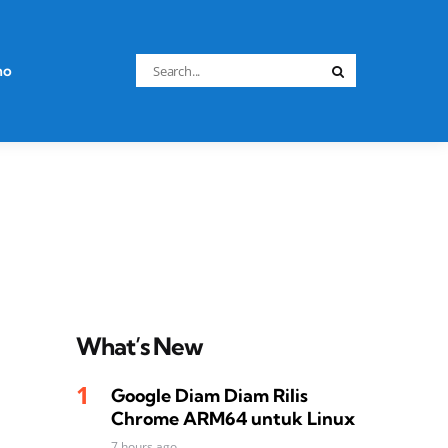
Search
no
Search
for:
What’s New
Google Diam Diam Rilis
Chrome ARM64 untuk Linux
7 hours ago