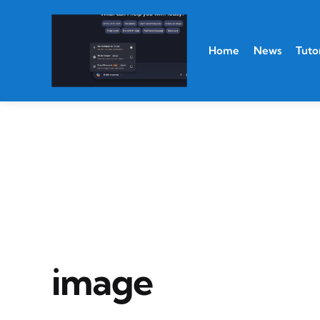
Home
News
Tutor
image