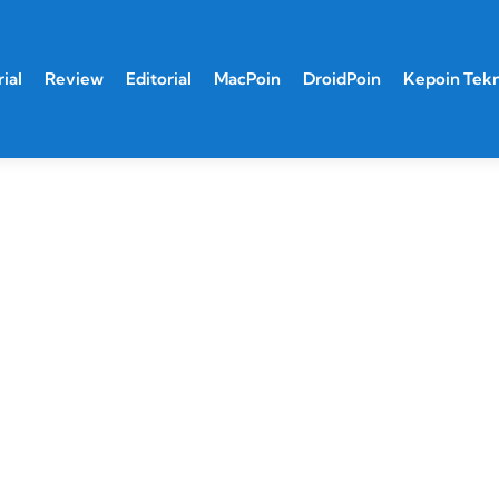
ial
Review
Editorial
MacPoin
DroidPoin
Kepoin Tek