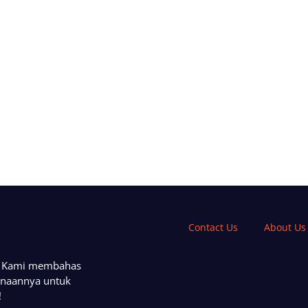
Contact Us
About Us
a. Kami membahas
unaannya untuk
!