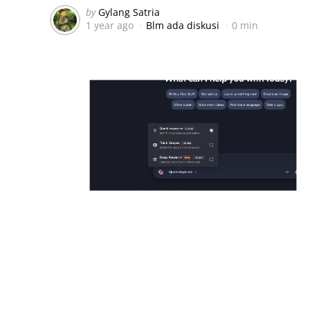
Posted
by
Gylang Satria
1 year ago
Blm ada diskusi
0 min
by