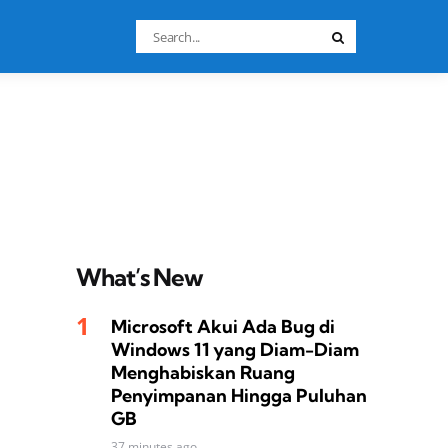
Search
Search
for:
What’s New
Microsoft Akui Ada Bug di
Windows 11 yang Diam-Diam
Menghabiskan Ruang
Penyimpanan Hingga Puluhan
GB
37 minutes ago