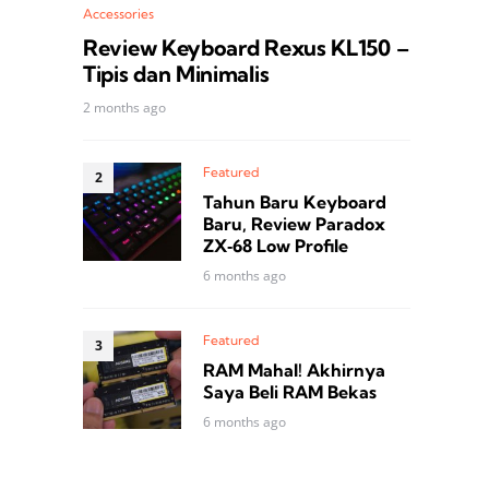
Accessories
Review Keyboard Rexus KL150 –
Tipis dan Minimalis
2 months ago
Featured
Tahun Baru Keyboard
Baru, Review Paradox
ZX‑68 Low Profile
6 months ago
Featured
RAM Mahal! Akhirnya
Saya Beli RAM Bekas
6 months ago