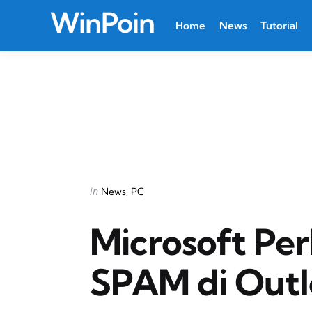
WinPoin
Home
News
Tutorial
Categories
Posted
in
News
PC
in
Microsoft Per
SPAM di Outlo