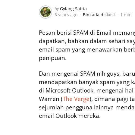
Posted
by
Gylang Satria
3 years ago
Blm ada diskusi
1 min
by
Pesan berisi SPAM di Email memang
dapatkan, bahkan dalam sehari say
email spam yang menawarkan berba
penipuan.
Dan mengenai SPAM nih guys, baru
mendapatkan banyak spam yang ka
di Microsoft Outlook, mengenai hal 
Warren (
The Verge
), dimana pagi t
sejumlah pengguna lainnya menda
email Outlook mereka.