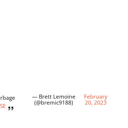
— Brett Lemoine
February
arbage
(@bremic9188)
20, 2023
9SE