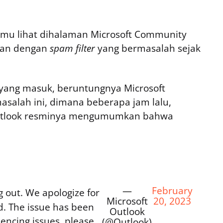
kamu lihat dihalaman Microsoft Community
tkan dengan
spam filter
yang bermasalah sejak
yang masuk, beruntungnya Microsoft
asalah ini, dimana beberapa jam lalu,
@Outlook resminya mengumumkan bahwa
—
February
g out. We apologize for
Microsoft
20, 2023
d. The issue has been
Outlook
riencing issues, please
(@Outlook)