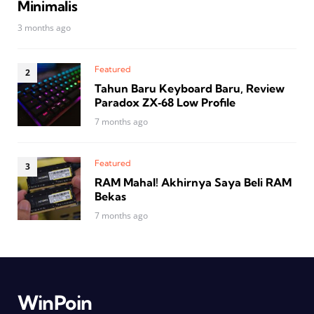
Minimalis
3 months ago
Featured
Tahun Baru Keyboard Baru, Review
Paradox ZX‑68 Low Profile
7 months ago
Featured
RAM Mahal! Akhirnya Saya Beli RAM
Bekas
7 months ago
WinPoin