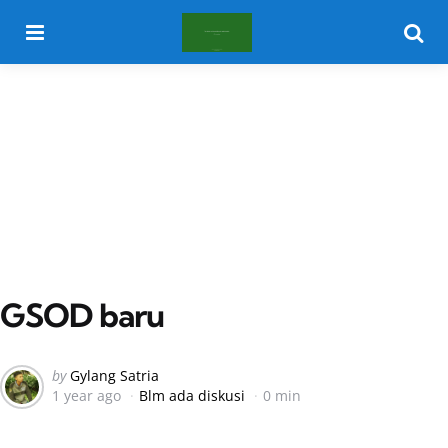
Menu
Searc
GSOD baru
Posted
by
Gylang Satria
1 year ago
Blm ada diskusi
0 min
by