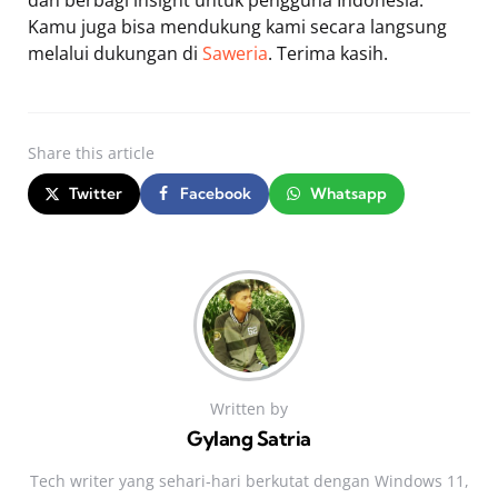
Kamu juga bisa mendukung kami secara langsung
melalui dukungan di
Saweria
. Terima kasih.
Share
this article
Twitter
Facebook
Whatsapp
Written by
Gylang Satria
Tech writer yang sehari‑hari berkutat dengan Windows 11,