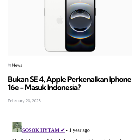
Posted
in
News
in
Bukan SE 4, Apple Perkenalkan Iphone
16e - Masuk Indonesia?
February 20, 2025