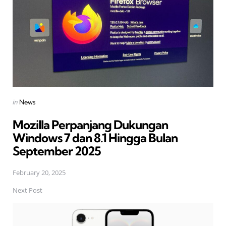
Posted
in
News
in
Mozilla Perpanjang Dukungan
Windows 7 dan 8.1 Hingga Bulan
September 2025
February 20, 2025
Next Post