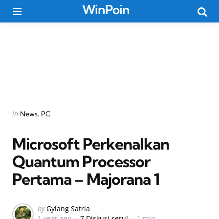
WinPoin
Menu
Searc
Categories
Posted
in
News
PC
in
Microsoft Perkenalkan
Quantum Processor
Pertama – Majorana 1
Posted
by
Gylang Satria
1 year ago
7 Diskusi seru!
1 min
by