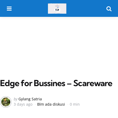
Menu
Searc
Edge for Bussines – Scareware
Posted
by
Gylang Satria
3 days ago
Blm ada diskusi
0 min
by