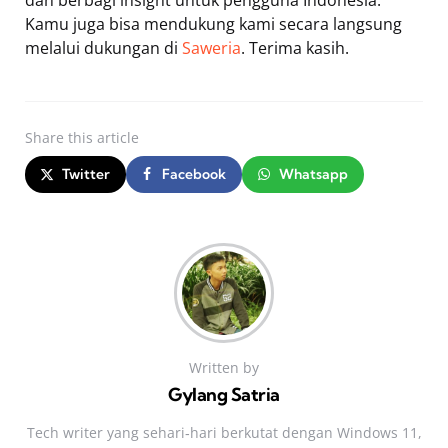
Kamu juga bisa mendukung kami secara langsung
melalui dukungan di
Saweria
. Terima kasih.
Share
this article
Twitter
Facebook
Whatsapp
Written by
Gylang Satria
Tech writer yang sehari‑hari berkutat dengan Windows 11,