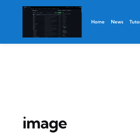
Home
News
Tutor
image