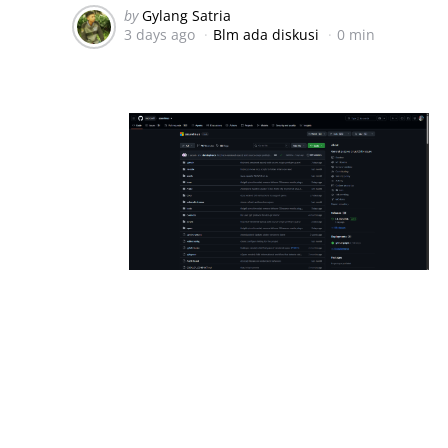
Posted
by
Gylang Satria
3 days ago
Blm ada diskusi
0 min
by