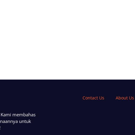
Contact Us
About Us
a. Kami membahas
unaannya untuk
!