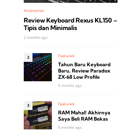
Accessories
Review Keyboard Rexus KL150 –
Tipis dan Minimalis
2 months ago
Featured
Tahun Baru Keyboard
Baru, Review Paradox
ZX‑68 Low Profile
6 months ago
Featured
RAM Mahal! Akhirnya
Saya Beli RAM Bekas
6 months ago