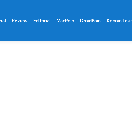
ial
Review
Editorial
MacPoin
DroidPoin
Kepoin Tek