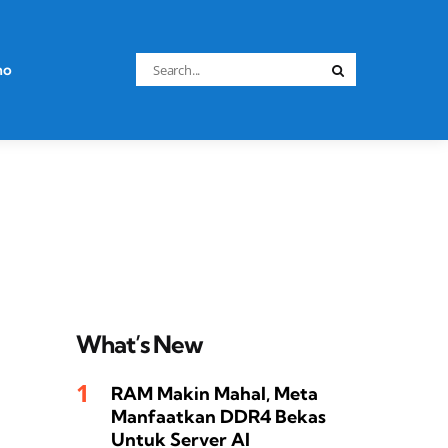
Search
no
Search
for:
What’s New
RAM Makin Mahal, Meta
Manfaatkan DDR4 Bekas
Untuk Server AI