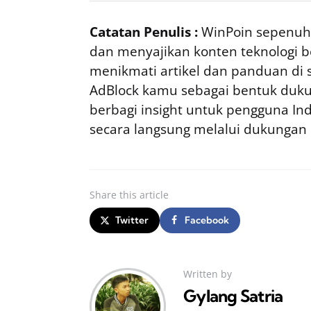
Catatan Penulis :
WinPoin sepenuhn
dan menyajikan konten teknologi be
menikmati artikel dan panduan di si
AdBlock kamu sebagai bentuk duku
berbagi insight untuk pengguna I
secara langsung melalui dukungan
Share
this article
Twitter
Facebook
Written by
Gylang Satria