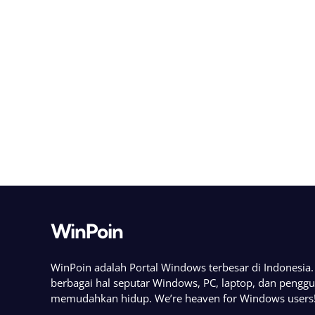
WinPoin
WinPoin adalah Portal Windows terbesar di Indonesi
berbagai hal seputar Windows, PC, laptop, dan pengg
memudahkan hidup. We’re heaven for Windows users