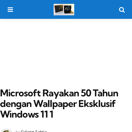
Menu
Searc
Microsoft Rayakan 50 Tahun
dengan Wallpaper Eksklusif
Windows 11 1
Posted
by
Gylang Satria