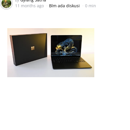
11 months ago
Blm ada diskusi
0 min
by