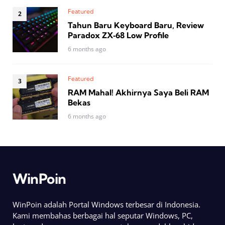
Featured
Tahun Baru Keyboard Baru, Review
Paradox ZX‑68 Low Profile
6 months ago
Featured
RAM Mahal! Akhirnya Saya Beli RAM
Bekas
6 months ago
WinPoin
WinPoin adalah Portal Windows terbesar di Indonesia.
Kami membahas berbagai hal seputar Windows, PC,