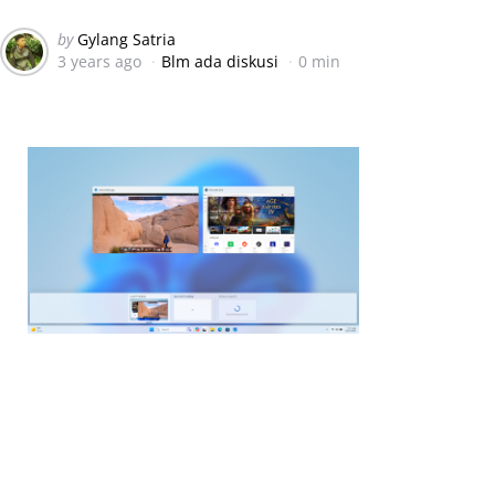
Posted
by
Gylang Satria
3 years ago
Blm ada diskusi
0 min
by