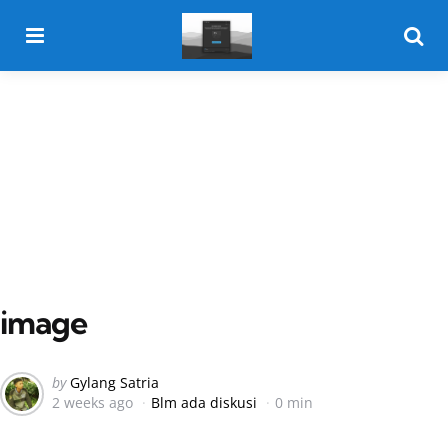
Menu
Searc
image
Posted
by
Gylang Satria
2 weeks ago
Blm ada diskusi
0 min
by