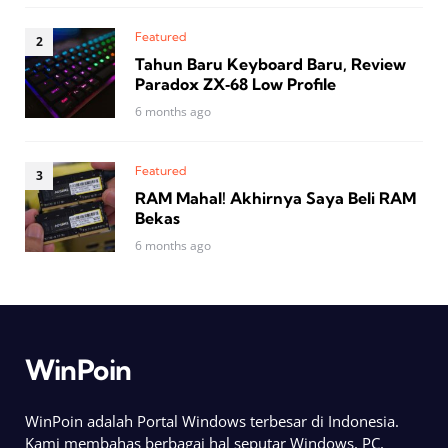
Featured
Tahun Baru Keyboard Baru, Review
Paradox ZX‑68 Low Profile
6 months ago
Featured
RAM Mahal! Akhirnya Saya Beli RAM
Bekas
6 months ago
WinPoin
WinPoin adalah Portal Windows terbesar di Indonesia.
Kami membahas berbagai hal seputar Windows, PC,