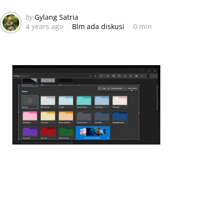
Posted
by
Gylang Satria
4 years ago
Blm ada diskusi
0 min
by