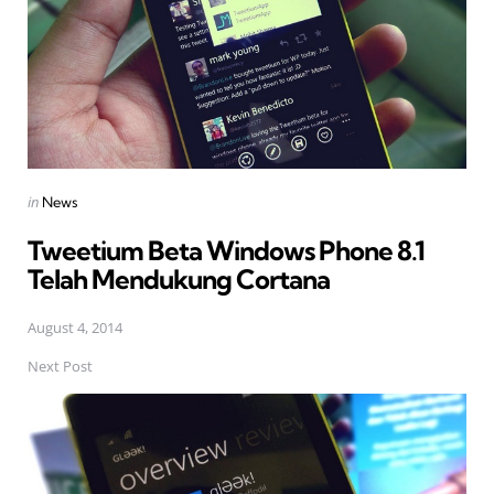
Posted
in
News
in
Tweetium Beta Windows Phone 8.1
Telah Mendukung Cortana
August 4, 2014
Next Post