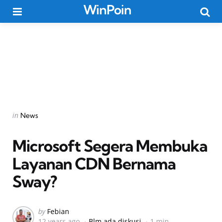
WinPoin
Menu
Searc
Categories
Posted
in
News
in
Microsoft Segera Membuka
Layanan CDN Bernama
Sway?
Posted
by
Febian
12 years ago
Blm ada diskusi
1 min
by