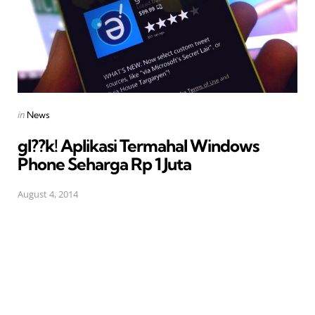
Posted
in
News
in
gl??k! Aplikasi Termahal Windows
Phone Seharga Rp 1 Juta
August 4, 2014