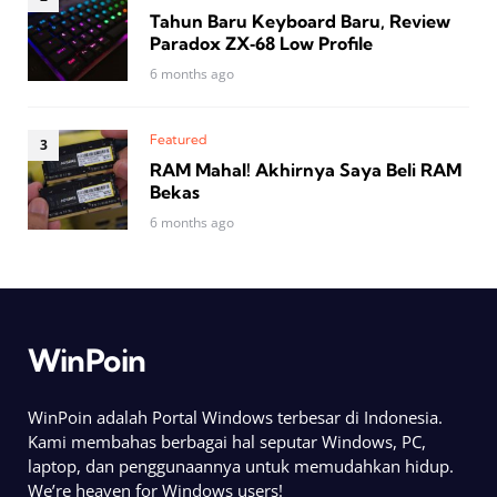
Tahun Baru Keyboard Baru, Review
Paradox ZX‑68 Low Profile
6 months ago
Featured
RAM Mahal! Akhirnya Saya Beli RAM
Bekas
6 months ago
WinPoin
WinPoin adalah Portal Windows terbesar di Indonesia.
Kami membahas berbagai hal seputar Windows, PC,
laptop, dan penggunaannya untuk memudahkan hidup.
We’re heaven for Windows users!