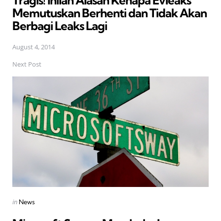
Memutuskan Berhenti dan Tidak Akan
Berbagi Leaks Lagi
August 4, 2014
Next Post
Posted
in
News
in