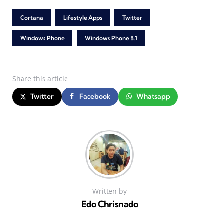
Cortana
Lifestyle Apps
Twitter
Windows Phone
Windows Phone 8.1
Share
this article
Twitter
Facebook
Whatsapp
Written by
Edo Chrisnado