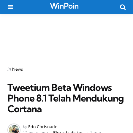
WinPoin
Menu
Searc
Categories
Posted
in
News
in
Tweetium Beta Windows
Phone 8.1 Telah Mendukung
Cortana
Posted
by
Edo Chrisnado
12 years ago
Blm ada diskusi
1 min
by