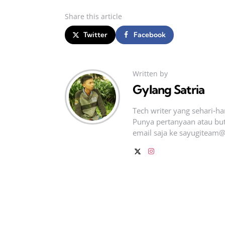
Share
this article
Twitter
Facebook
Written by
Gylang Satria
Tech writer yang sehari‑h
Punya pertanyaan atau but
email saja ke
sayugiteam@