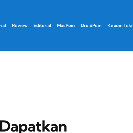
ial
Review
Editorial
MacPoin
DroidPoin
Kepoin Tek
e Dapatkan