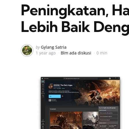
Peningkatan, Ha
Lebih Baik Den
Posted
by
Gylang Satria
1 year ago
Blm ada diskusi
0 min
by