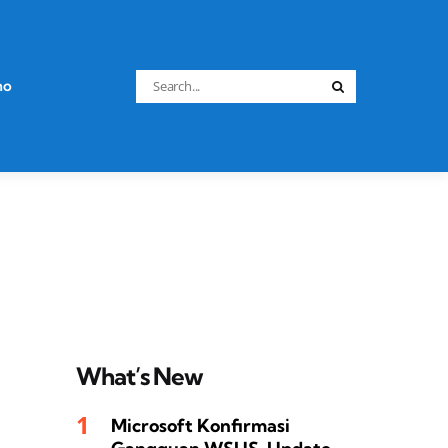
Search
no
Search
for:
What’s New
Microsoft Konfirmasi