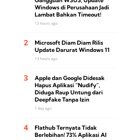
Gangguan WSUS, Update
Windows di Perusahaan Jadi
Lambat Bahkan Timeout!
13 hours ago
Microsoft Diam Diam Rilis
Update Darurat Windows 11
13 hours ago
Apple dan Google Didesak
Hapus Aplikasi “Nudify”,
Diduga Raup Untung dari
Deepfake Tanpa Izin
1 day ago
Flathub Ternyata Tidak
Berlebihan! 73% Aplikasi AI