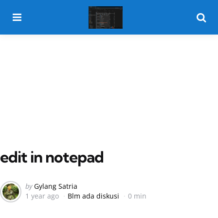
Menu
Searc
edit in notepad
Posted
by
Gylang Satria
1 year ago
Blm ada diskusi
0 min
by