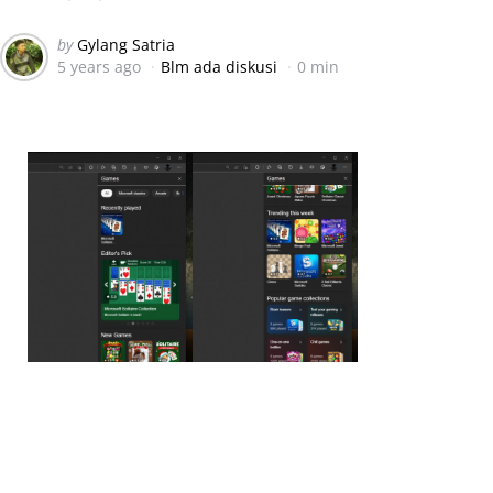
Posted
by
Gylang Satria
5 years ago
Blm ada diskusi
0 min
by