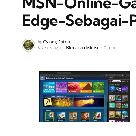
MSN-Online-Ga
Edge-Sebagai-P
Posted
by
Gylang Satria
5 years ago
Blm ada diskusi
0 min
by