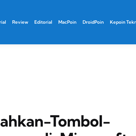
ial
Review
Editorial
MacPoin
DroidPoin
Kepoin Tek
bahkan-Tombol-