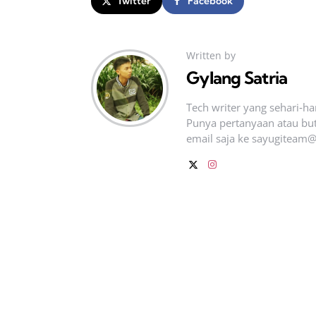
Twitter
Facebook
Written by
Gylang Satria
Tech writer yang sehari‑h
Punya pertanyaan atau but
email saja ke
sayugiteam@