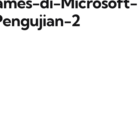
mes-di-Microsoft-
engujian-2