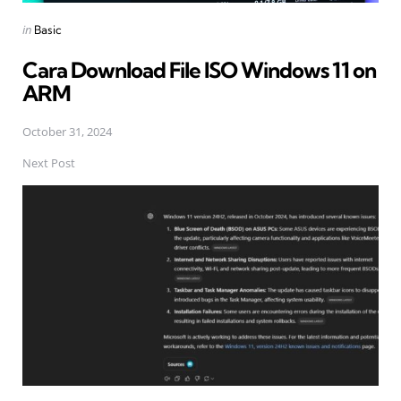
Posted
in
Basic
in
Cara Download File ISO Windows 11 on
ARM
October 31, 2024
Next Post