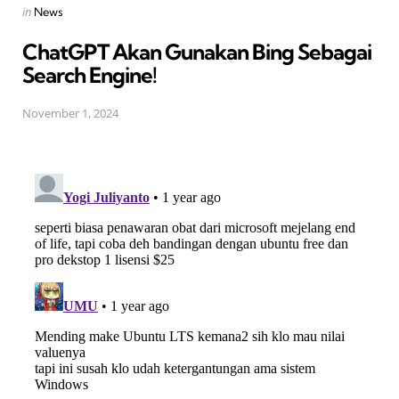
Posted
in
News
in
ChatGPT Akan Gunakan Bing Sebagai
Search Engine!
November 1, 2024