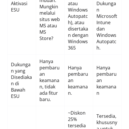
mudah. ​​
Aktivasi
atau
Dukunga
Mungkin
ESU
Windows
n
melalui
Autopatc
Microsoft
situs web
h), atau
Intune
MS atau
disertaka
dan
MS
n dengan
Windows
Store?
Windows
Autopatc
365
h.
Hanya
Dukunga
pembaru
Hanya
Hanya
n yang
an
pembaru
pembaru
Disediaka
keamana
an
an
n di
n, tidak
keamana
keamana
Bawah
ada fitur
n.
n
ESU
baru.
~Diskon
Tersedia,
25%
khususny
tersedia
a untuk