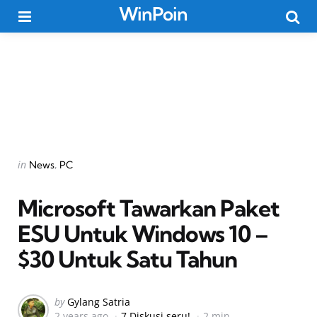
WinPoin
Menu
Searc
Categories
Posted
in
News
PC
in
Microsoft Tawarkan Paket
ESU Untuk Windows 10 –
$30 Untuk Satu Tahun
Posted
by
Gylang Satria
2 years ago
7 Diskusi seru!
2 min
by