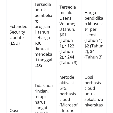
Tersedia
Tersedia
untuk
melalui
Harga
pembelia
Lisensi
pendidika
n;
Volume;
n khusus:
Extended
program
3 tahun.
$1 per
Security
1 tahun
$61
lisensi
Update
seharga
(Tahun
(Tahun 1),
(ESU)
$30,
1), $122
$2 (Tahun
dimulai
(Tahun
2), $4
mendeka
2), $244
(Tahun 3)
ti tanggal
(Tahun 3)
EOS
Metode
Opsi
aktivasi
berbasis
Tidak ada
5×5,
cloud
rincian,
berbasis
untuk
tetapi
cloud
sekolah/u
harus
(Microsof
niversitas
sangat
Opsi
t Intune
.