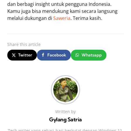
dan berbagi insight untuk pengguna Indonesia.
Kamu juga bisa mendukung kami secara langsung
melalui dukungan di
Saweria
. Terima kasih.
Share
this article
Twitter
Facebook
Whatsapp
Written by
Gylang Satria
Tech writer yang sehari‑hari berkutat dengan Windows 11,