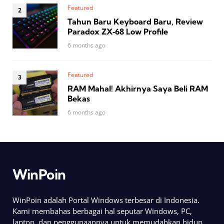
Featured
Tahun Baru Keyboard Baru, Review
Paradox ZX‑68 Low Profile
6 months ago
Featured
RAM Mahal! Akhirnya Saya Beli RAM
Bekas
6 months ago
WinPoin
WinPoin adalah Portal Windows terbesar di Indonesia.
Kami membahas berbagai hal seputar Windows, PC,
laptop, dan penggunaannya untuk memudahkan hidup.