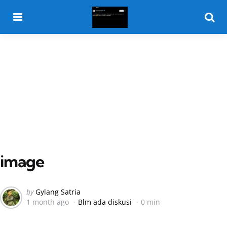
Menu
Searc
image
Posted
by
Gylang Satria
1 month ago
Blm ada diskusi
0 min
by