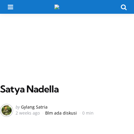
Menu
Searc
Satya Nadella
Posted
by
Gylang Satria
2 weeks ago
Blm ada diskusi
0 min
by