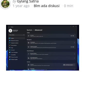
Posted
by
Gylang Satria
1 year ago
Blm ada diskusi
0 min
by