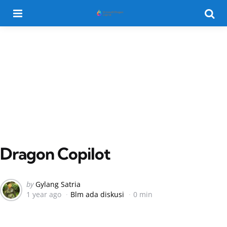
Menu
Searc
Dragon Copilot
Posted
by
Gylang Satria
1 year ago
Blm ada diskusi
0 min
by