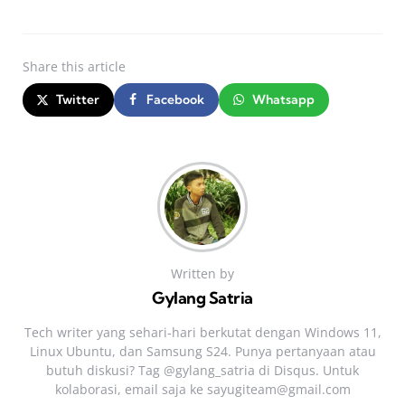
Share
this article
Twitter
Facebook
Whatsapp
Written by
Gylang Satria
Tech writer yang sehari‑hari berkutat dengan Windows 11,
Linux Ubuntu, dan Samsung S24. Punya pertanyaan atau
butuh diskusi? Tag @gylang_satria di Disqus. Untuk
kolaborasi, email saja ke
sayugiteam@gmail.com