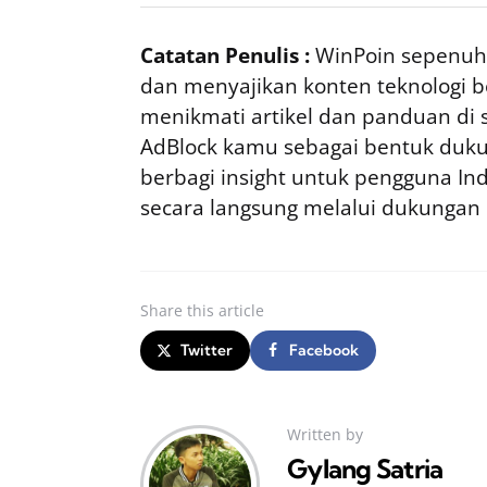
Catatan Penulis :
WinPoin sepenuhn
dan menyajikan konten teknologi be
menikmati artikel dan panduan di si
AdBlock kamu sebagai bentuk duku
berbagi insight untuk pengguna I
secara langsung melalui dukungan
Share
this article
Twitter
Facebook
Written by
Gylang Satria