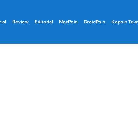
ial
Review
Editorial
MacPoin
DroidPoin
Kepoin Tek