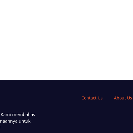
Contact Us
About Us
a. Kami membahas
unaannya untuk
!