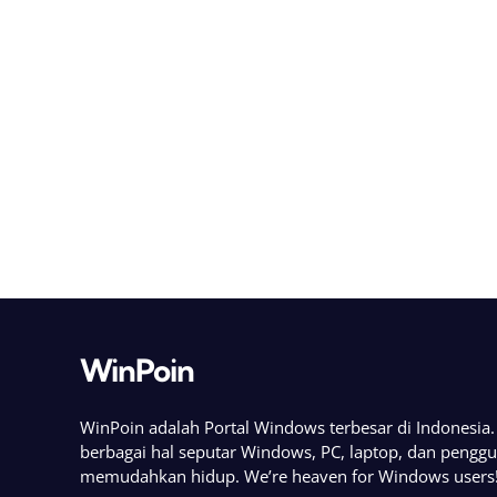
WinPoin
WinPoin adalah Portal Windows terbesar di Indonesi
berbagai hal seputar Windows, PC, laptop, dan pengg
memudahkan hidup. We’re heaven for Windows users