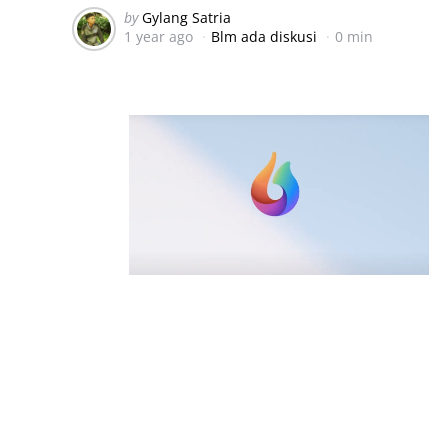
Posted
by
Gylang Satria
1 year ago
Blm ada diskusi
0 min
by