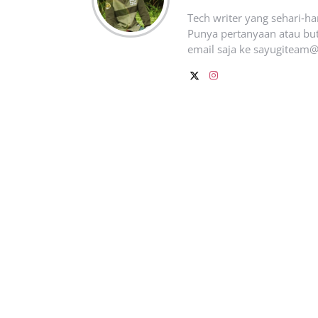
Tech writer yang sehari‑h
Punya pertanyaan atau but
email saja ke
sayugiteam@