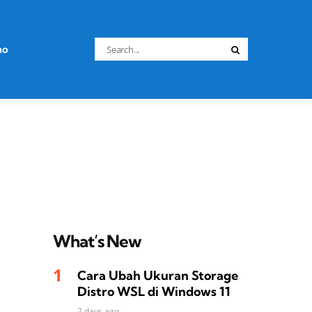
Search
no
Search
for:
What’s New
Cara Ubah Ukuran Storage
Distro WSL di Windows 11
2 days ago