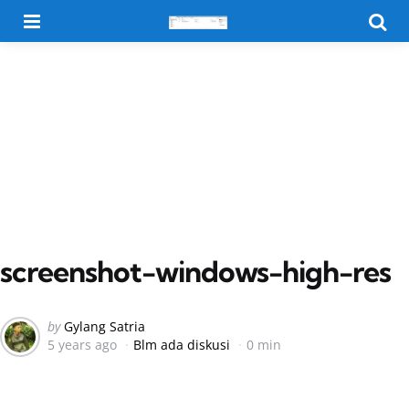
Menu
Searc
screenshot-windows-high-res
Posted
by
Gylang Satria
5 years ago
Blm ada diskusi
0 min
by