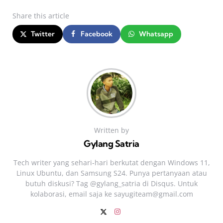
Share
this article
Twitter
Facebook
Whatsapp
Written by
Gylang Satria
Tech writer yang sehari‑hari berkutat dengan Windows 11,
Linux Ubuntu, dan Samsung S24. Punya pertanyaan atau
butuh diskusi? Tag @gylang_satria di Disqus. Untuk
kolaborasi, email saja ke
sayugiteam@gmail.com