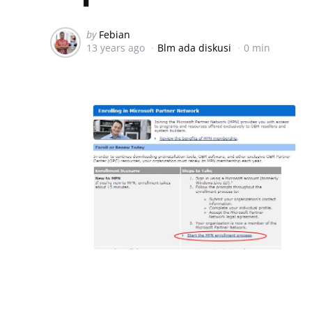
Posted
by
Febian
13 years ago
Blm ada diskusi
0 min
by