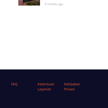
6 months ago
FAQ
Ketentuan
Kebijakan
Layanan
Privasi