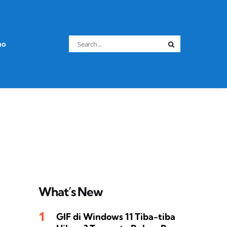
Search
no
Search
for:
What’s New
GIF di Windows 11 Tiba-tiba