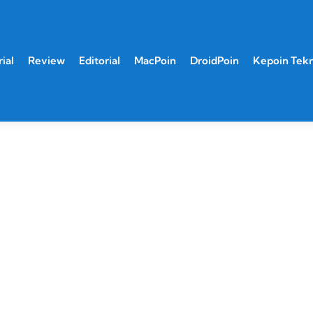
ial
Review
Editorial
MacPoin
DroidPoin
Kepoin Tek