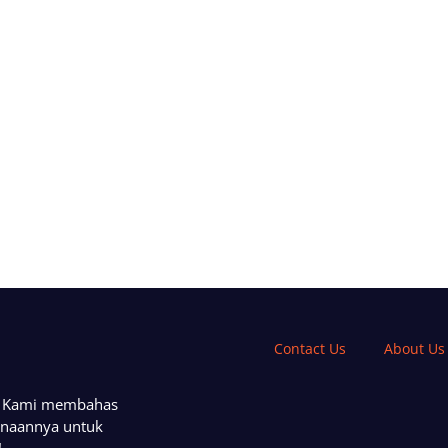
Contact Us
About Us
a. Kami membahas
unaannya untuk