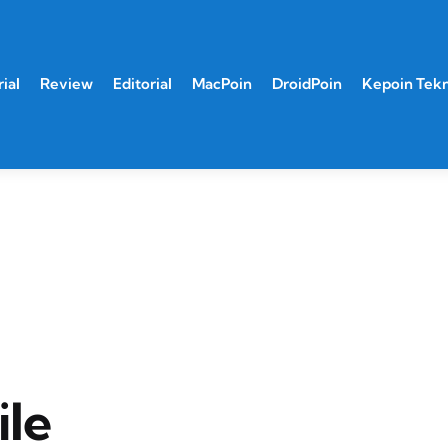
ial
Review
Editorial
MacPoin
DroidPoin
Kepoin Tek
ile