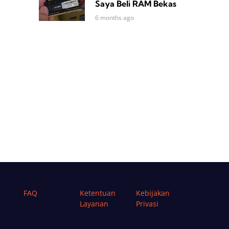
Saya Beli RAM Bekas
6 months ago
FAQ
Ketentuan
Kebijakan
Layanan
Privasi