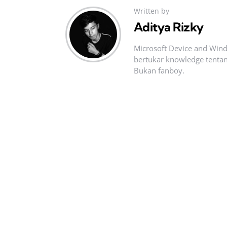
Written by
Aditya Rizky
Microsoft Device and Wind
bertukar knowledge tentan
Bukan fanboy.