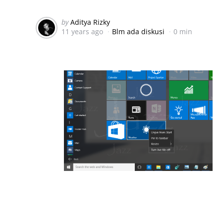
Posted
by
Aditya Rizky
11 years ago
Blm ada diskusi
0 min
by