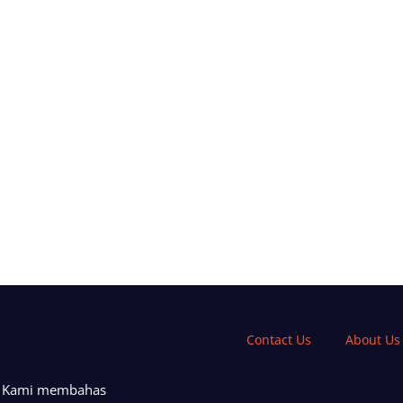
Contact Us
About Us
a. Kami membahas