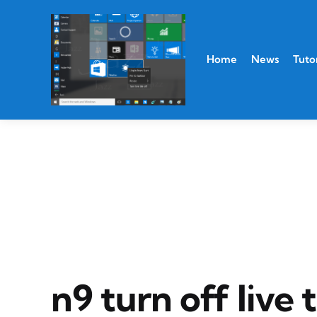
Home
News
Tutor
n9 turn off live t