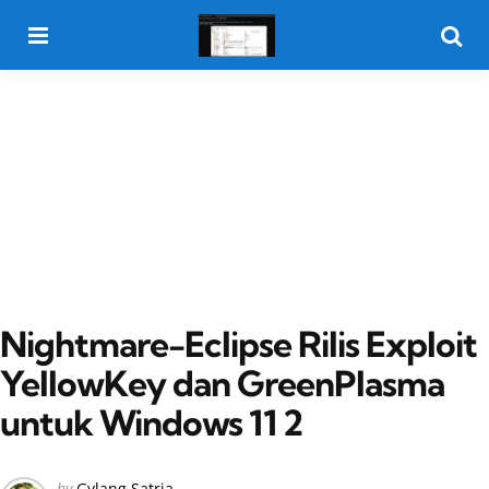
Menu
Searc
Nightmare-Eclipse Rilis Exploit
YellowKey dan GreenPlasma
untuk Windows 11 2
Posted
by
Gylang Satria