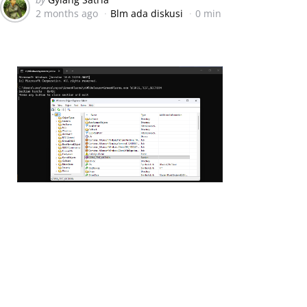
2 months ago
Blm ada diskusi
0 min
by