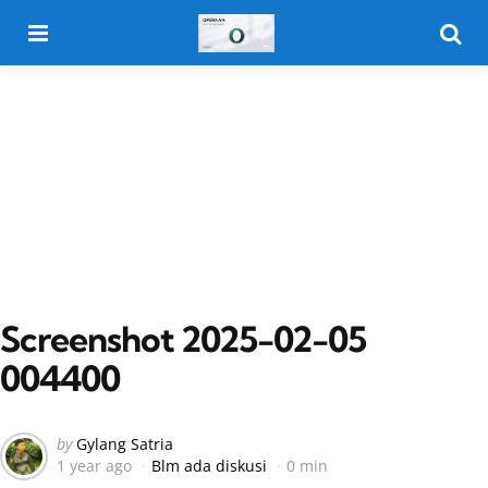
Menu
Searc
Screenshot 2025-02-05
004400
Posted
by
Gylang Satria
1 year ago
Blm ada diskusi
0 min
by