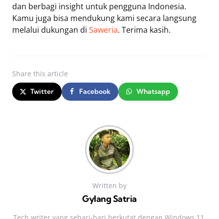
dan berbagi insight untuk pengguna Indonesia.
Kamu juga bisa mendukung kami secara langsung
melalui dukungan di
Saweria
. Terima kasih.
Share
this article
Twitter
Facebook
Whatsapp
Written by
Gylang Satria
Tech writer yang sehari‑hari berkutat dengan Windows 11,