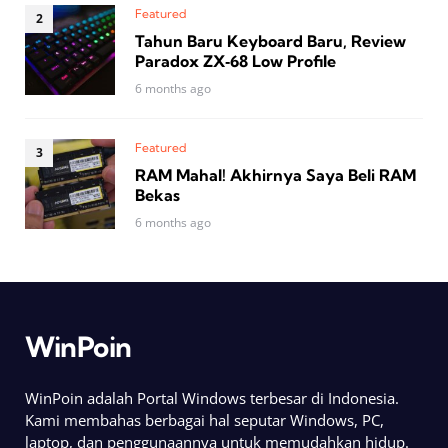
Featured
Tahun Baru Keyboard Baru, Review
Paradox ZX‑68 Low Profile
6 months ago
Featured
RAM Mahal! Akhirnya Saya Beli RAM
Bekas
6 months ago
WinPoin
WinPoin adalah Portal Windows terbesar di Indonesia.
Kami membahas berbagai hal seputar Windows, PC,
laptop, dan penggunaannya untuk memudahkan hidup.