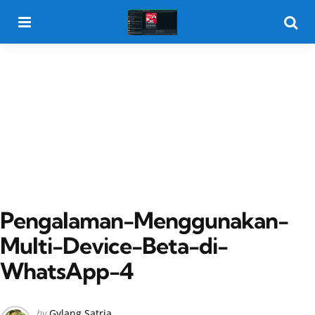
Menu
Searc
Pengalaman-Menggunakan-
Multi-Device-Beta-di-
WhatsApp-4
Posted
by
Gylang Satria