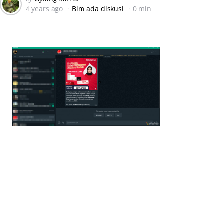
4 years ago
Blm ada diskusi
0 min
by