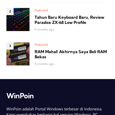
Featured
Tahun Baru Keyboard Baru, Review
Paradox ZX‑68 Low Profile
6 months ago
Featured
RAM Mahal! Akhirnya Saya Beli RAM
Bekas
6 months ago
WinPoin
WinPoin adalah Portal Windows terbesar di Indonesia.
Kami membahas berbagai hal seputar Windows, PC,