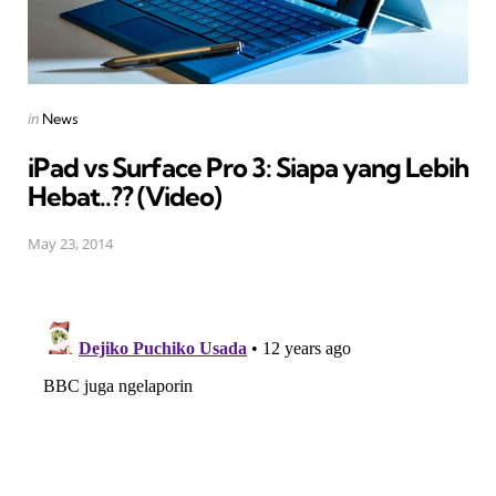
Posted
in
News
in
iPad vs Surface Pro 3: Siapa yang Lebih
Hebat..?? (Video)
May 23, 2014