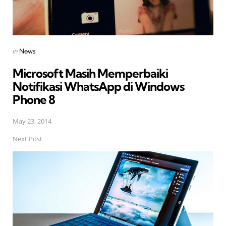
Posted
in
News
in
Microsoft Masih Memperbaiki
Notifikasi WhatsApp di Windows
Phone 8
May 23, 2014
Next Post