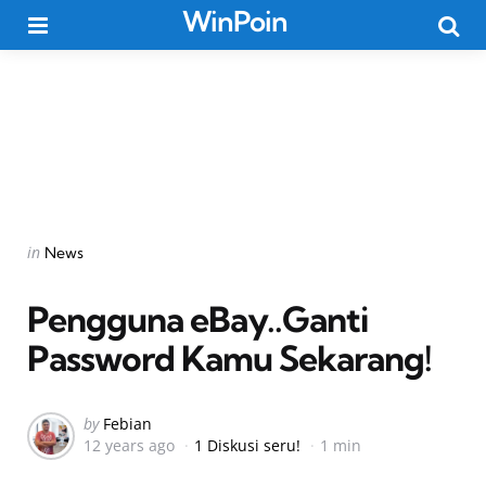
WinPoin
Menu
Searc
Categories
Posted
in
News
in
Pengguna eBay..Ganti
Password Kamu Sekarang!
Posted
by
Febian
12 years ago
1 Diskusi seru!
1 min
by