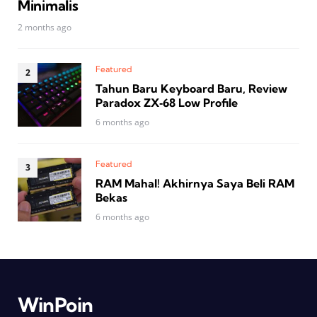
Minimalis
2 months ago
Featured
Tahun Baru Keyboard Baru, Review
Paradox ZX‑68 Low Profile
6 months ago
Featured
RAM Mahal! Akhirnya Saya Beli RAM
Bekas
6 months ago
WinPoin