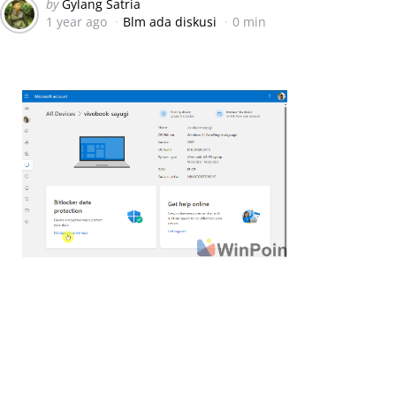
Posted
by
Gylang Satria
1 year ago
Blm ada diskusi
0 min
by